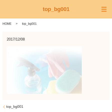
top_bg001
メ
HOME
top_bg001
2017/12/08
top_bg001