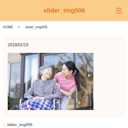
slider_img006
メ
HOME
slider_img006
2018/01/19
slider_img006