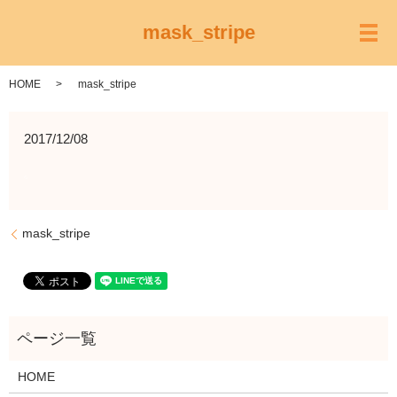
mask_stripe
メ
HOME
mask_stripe
2017/12/08
mask_stripe
HOME